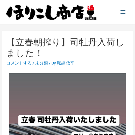
【立春朝搾り】司牡丹入荷し
ました！
コメントする
/
未分類
/ By
堀越 信平