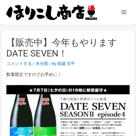
Main
Men
【販売中】今年もやります
DATE SEVEN！
コメントする
/
未分類
/ By
堀越 信平
数量限定ですのでお早めに！