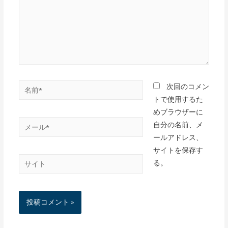
力…
名
次回のコメン
前
トで使用するた
*
めブラウザーに
メ
自分の名前、メ
ー
ールアドレス、
ル
サイトを保存す
サ
*
る。
イ
ト