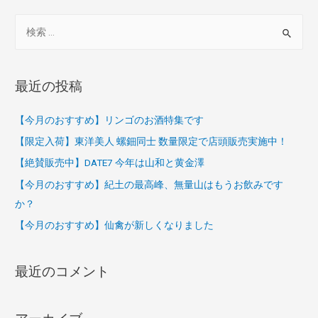
検
索
対
象
最近の投稿
:
【今月のおすすめ】リンゴのお酒特集です
【限定入荷】東洋美人 螺鈿同士 数量限定で店頭販売実施中！
【絶賛販売中】DATE7 今年は山和と黄金澤
【今月のおすすめ】紀土の最高峰、無量山はもうお飲みです
か？
【今月のおすすめ】仙禽が新しくなりました
最近のコメント