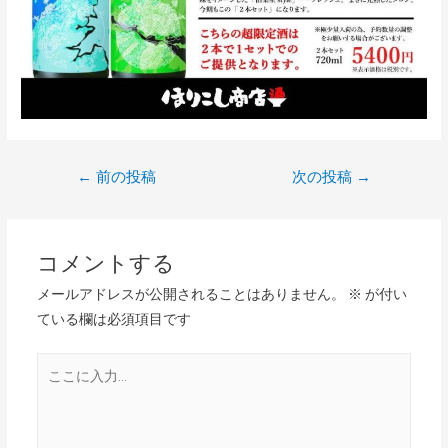
投
←
前の投稿
次の投稿
→
稿
ナ
コメントする
ビ
メールアドレスが公開されることはありません。
※
が付い
ゲ
ている欄は必須項目です
ー
シ
こ
こ
ョ
に
ン
入